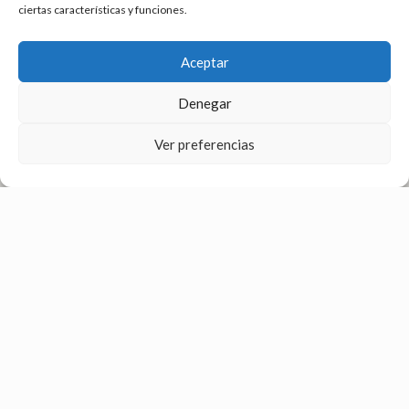
ciertas características y funciones.
Aceptar
Denegar
Ver preferencias
© 2026|Diseño
Webinlab
Aviso Legal | Política de Privacidad |Política de Cookies