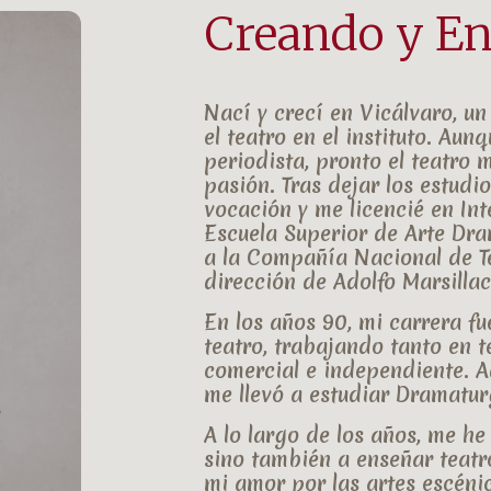
Creando y E
Nací y crecí en
Vicálvaro
, u
el teatro en el instituto. Aun
periodista
, pronto el teatro 
pasión. Tras dejar los estudi
vocación y me licencié en
Int
Escuela Superior de Arte Dra
a la
Compañía Nacional de Te
dirección de
Adolfo Marsilla
En los años 90, mi carrera f
teatro, trabajando tanto en
t
comercial
e
independiente
. 
me llevó a estudiar
Dramatur
A lo largo de los años, me he
sino también a
enseñar teatr
mi amor por las artes escéni