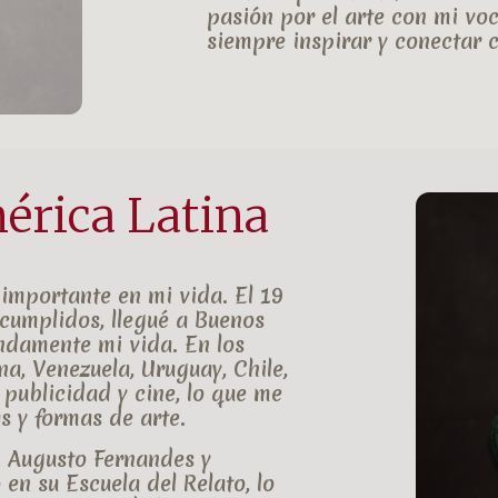
pasión por el arte con mi v
siempre inspirar y conectar 
érica Latina
 importante en mi vida.
El 19
 cumplidos, llegué a
Buenos
ndamente mi vida. En los
na
,
Venezuela
,
Uruguay
,
Chile
,
 publicidad y cine, lo que me
s y formas de arte.
n Augusto Fernandes
y
o
en su
Escuela del Relato
, lo