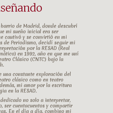
nseñando
n barrio de Madrid, donde descubrí
que mi sueño inicial era ser
me cautivó y se convirtió en mi
os de
Periodismo
, decidí seguir mi
erpretación
por la
RESAD
(Real
mático) en 1992, año en que me uní
atro Clásico (CNTC)
bajo la
ch
.
ue una constante exploración del
eatro clásico
como en
teatro
Además, mi amor por la escritura
gia
en la RESAD.
 dedicado no solo a interpretar,
o
, ser
cuentacuentos
y compartir
cas. En el día a día, combino mi