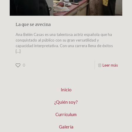
La que se avecina
Ana Belén Casas es una talentosa actriz española que ha
conquistado al público con su gran versatilidad y
capacidad interpretativa. Con una carrera llena de éxitos
[…]
0
Leer más
Inicio
¿Quién soy?
Currículum
Galería