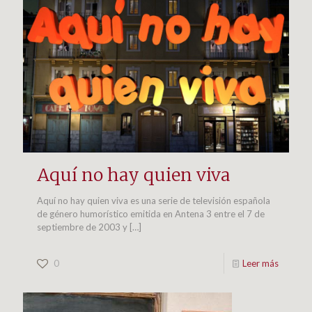
Aquí no hay quien viva
Aquí no hay quien viva es una serie de televisión española
de género humorístico emitida en Antena 3 entre el 7 de
septiembre de 2003 y
[…]
0
Leer más