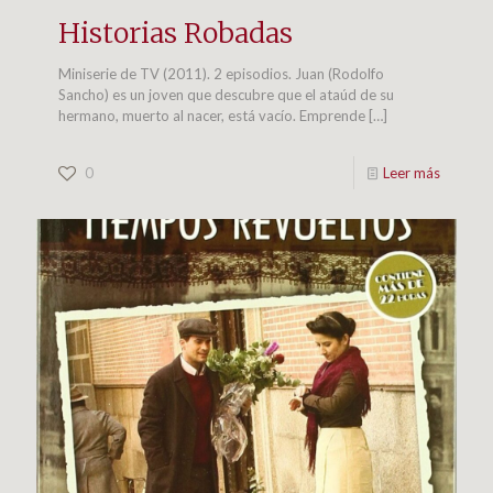
Historias Robadas
Miniserie de TV (2011). 2 episodios. Juan (Rodolfo
Sancho) es un joven que descubre que el ataúd de su
hermano, muerto al nacer, está vacío. Emprende
[…]
0
Leer más