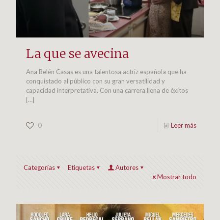
La que se avecina
Ana Belén Casas es una talentosa actriz española que ha
conquistado al público con su gran versatilidad y
capacidad interpretativa. Con una carrera llena de éxitos
[…]
0
Leer más
Categorías
Etiquetas
Autores
Mostrar todo