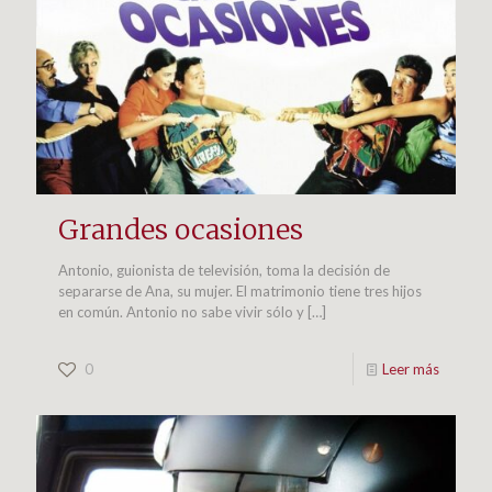
Grandes ocasiones
Antonio, guionista de televisión, toma la decisión de
separarse de Ana, su mujer. El matrimonio tiene tres hijos
en común. Antonio no sabe vivir sólo y
[…]
0
Leer más