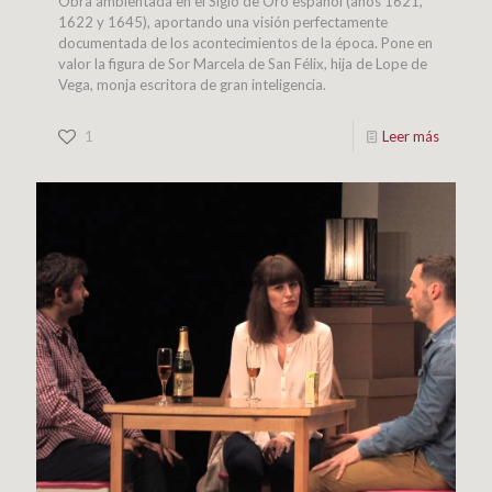
Obra ambientada en el Siglo de Oro español (años 1621,
1622 y 1645), aportando una visión perfectamente
documentada de los acontecimientos de la época. Pone en
valor la figura de Sor Marcela de San Félix, hija de Lope de
Vega, monja escritora de gran inteligencia.
1
Leer más