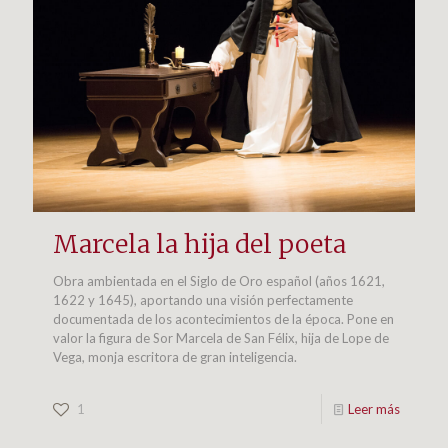
Marcela la hija del poeta
Obra ambientada en el Siglo de Oro español (años 1621,
1622 y 1645), aportando una visión perfectamente
documentada de los acontecimientos de la época. Pone en
valor la figura de Sor Marcela de San Félix, hija de Lope de
Vega, monja escritora de gran inteligencia.
1
Leer más