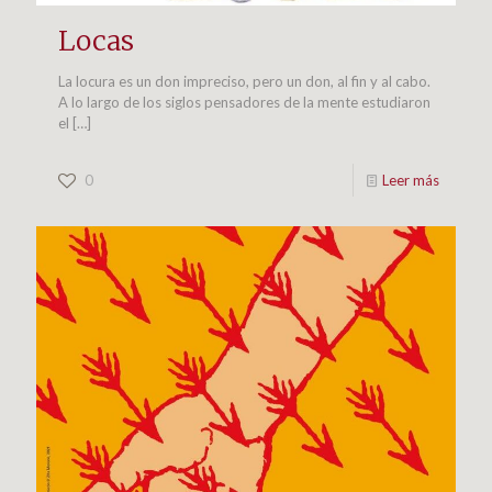
Locas
La locura es un don impreciso, pero un don, al fin y al cabo.
A lo largo de los siglos pensadores de la mente estudiaron
el
[…]
0
Leer más